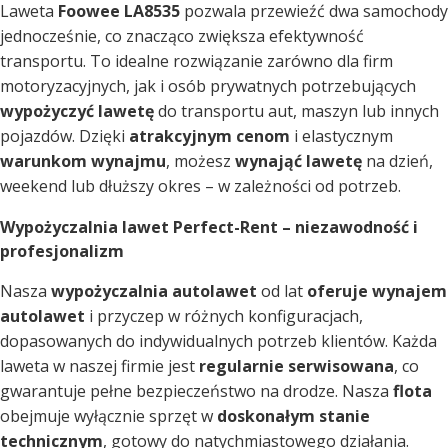
Laweta
Foowee LA8535
pozwala przewieźć dwa samochody
jednocześnie, co znacząco zwiększa efektywność
transportu. To idealne rozwiązanie zarówno dla firm
motoryzacyjnych, jak i osób prywatnych potrzebujących
wypożyczyć lawetę
do transportu aut, maszyn lub innych
pojazdów. Dzięki
atrakcyjnym cenom
i elastycznym
warunkom wynajmu
, możesz
wynająć lawetę
na dzień,
weekend lub dłuższy okres – w zależności od potrzeb.
Wypożyczalnia lawet Perfect-Rent – niezawodność i
profesjonalizm
Nasza
wypożyczalnia autolawet
od lat
oferuje wynajem
autolawet
i przyczep w różnych konfiguracjach,
dopasowanych do indywidualnych potrzeb klientów. Każda
laweta w naszej firmie jest
regularnie serwisowana
, co
gwarantuje pełne bezpieczeństwo na drodze. Nasza
flota
obejmuje wyłącznie sprzęt w
doskonałym stanie
technicznym
, gotowy do natychmiastowego działania.