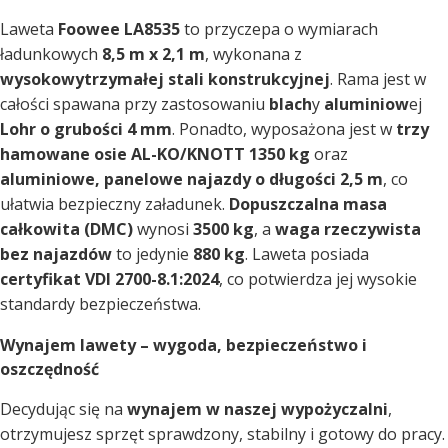
Laweta
Foowee LA8535
to przyczepa o wymiarach
ładunkowych
8,5 m x 2,1 m
, wykonana z
wysokowytrzymałej stali konstrukcyjnej
. Rama jest w
całości spawana przy zastosowaniu
blach
y
aluminiow
ej
Lohr o grubości 4 mm
. Ponadto, wyposażona jest w
trzy
hamowane osie AL-KO/KNOTT 1350 kg
oraz
aluminiowe, panelowe najazdy o długości 2,5 m
, co
ułatwia bezpieczny załadunek.
Dopuszczalna masa
całkowita (DMC)
wynosi
3500 kg
, a
waga rzeczywista
bez najazdów
to jedynie
880 kg
. Laweta posiada
certyfikat VDI 2700-8.1:2024
, co potwierdza jej wysokie
standardy bezpieczeństwa.
Wynajem lawety – wygoda, bezpieczeństwo i
oszczędność
Decydując się na
wynajem w naszej wypożyczalni
,
otrzymujesz sprzęt sprawdzony, stabilny i gotowy do pracy.